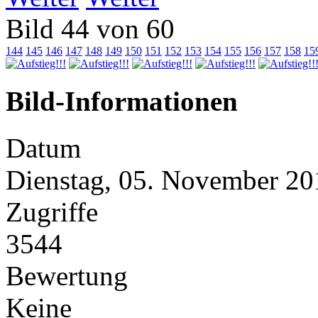
Bild 44 von 60
144
145
146
147
148
149
150
151
152
153
154
155
156
157
158
15
Bild-Informationen
Datum
Dienstag, 05. November 20
Zugriffe
3544
Bewertung
Keine