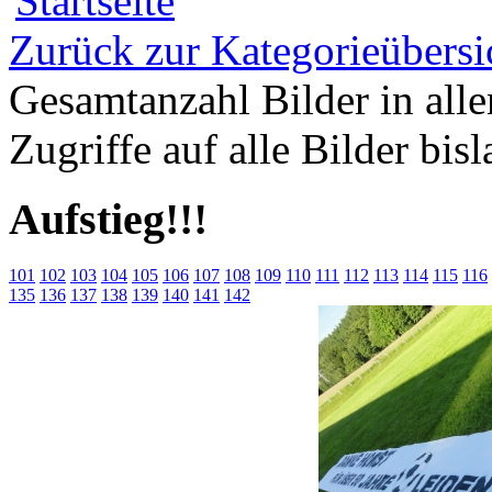
Zurück zur Kategorieübersi
Gesamtanzahl Bilder in all
Zugriffe auf alle Bilder bis
Aufstieg!!!
101
102
103
104
105
106
107
108
109
110
111
112
113
114
115
116
135
136
137
138
139
140
141
142