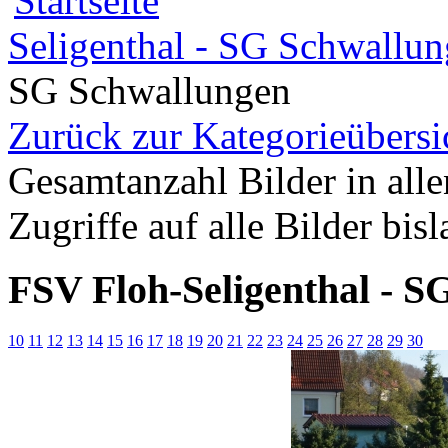
Seligenthal - SG Schwallun
SG Schwallungen
Zurück zur Kategorieübersi
Gesamtanzahl Bilder in all
Zugriffe auf alle Bilder bis
FSV Floh-Seligenthal - S
10
11
12
13
14
15
16
17
18
19
20
21
22
23
24
25
26
27
28
29
30