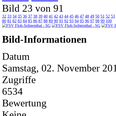
Bild 23 von 91
32
33
34
35
36
37
38
39
40
41
42
43
44
45
46
47
48
49
50
51
52
53
80
81
82
83
84
85
86
87
88
89
90
91
92
93
94
95
96
97
98
99
100
Bild-Informationen
Datum
Samstag, 02. November 20
Zugriffe
6534
Bewertung
Keine