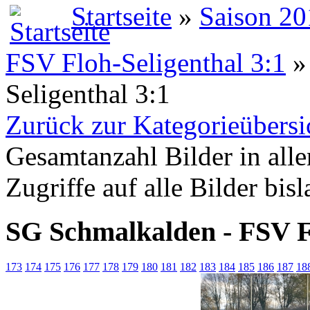
Startseite
»
Saison 20
FSV Floh-Seligenthal 3:1
»
Seligenthal 3:1
Zurück zur Kategorieübersi
Gesamtanzahl Bilder in all
Zugriffe auf alle Bilder bis
SG Schmalkalden - FSV Fl
173
174
175
176
177
178
179
180
181
182
183
184
185
186
187
18